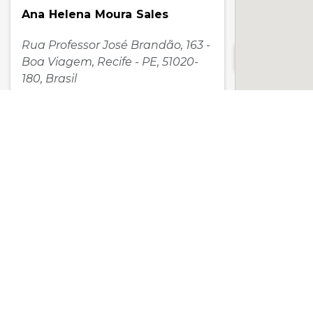
Ana Helena Moura Sales
Rua Professor José Brandão, 163 -
Boa Viagem, Recife - PE, 51020-
180, Brasil
(81) 99891 4966
Ana Karla Cabral
Avenida República do Líbano, 251
- Pina, Recife - PE, Brasil
(81) 3467 4637
Ana Lucia Gonzaga Cunha
Rua Abílio Soares, 111 - Paraíso,