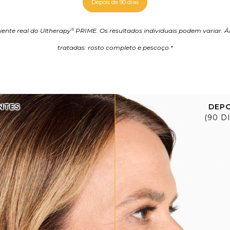
Depois de 90 dias
iente real do Ultherapy
PRIME. Os resultados individuais podem variar. Á
®
tratadas: rosto completo e pescoço.*
NTES
DEPO
(90 D