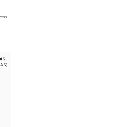
reas
IS
IAS)