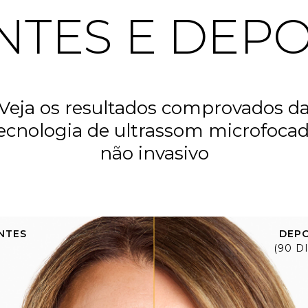
NTES E DEPO
Veja os resultados comprovados d
ecnologia de ultrassom microfoca
não invasivo
NTES
DEPO
(90 D