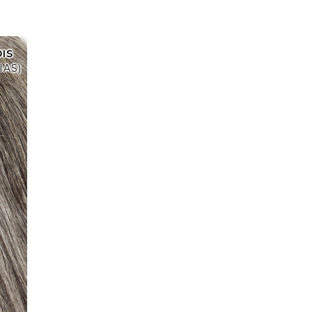
IS
IAS)