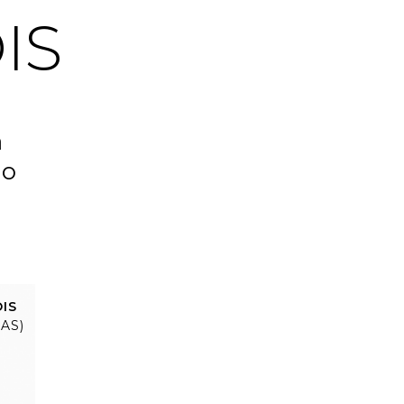
IS
a
do
IS
IAS)