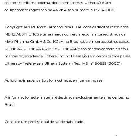
colaterais: eritema, edema, dor e hematomas. Ulthera® é um
equipamento registrado na ANVISA sob número 80829430001.
Copyright ©2026 Merz Farmacêutica LTDA. odos os direitos reservados.
MERZ AESTHETICS é uma marca comercial e/ou marca registrada da
Merz Pharma GmbH & Co. KGaA no Brasil e/ou em certos outros países.
ULTHERA, ULTHERA PRIME e ULTHERAPY são marcas comerciais e/ou
marcas registradas da Ulthera, Inc. no Brasil e/ou em certos outros países.
Ultherapy
refere- se a Ulthera System (Reg. MS. n° 80829430001)
®
As figuras/imagens não são mostradas em tamanho real.
A informação neste material é destinada exclusivamente a residentes no
Brasil.
Consulte um professional de saúde habilitado.