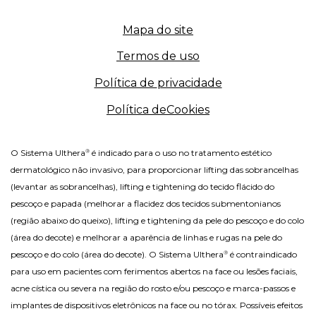
Mapa do site
Termos de
uso
Política de
privacidade
Política de
Cookies
O Sistema Ulthera
é indicado para o uso no tratamento estético
®
dermatológico não invasivo, para proporcionar lifting das sobrancelhas
(levantar as sobrancelhas), lifting e tightening do tecido flácido do
pescoço e papada (melhorar a flacidez dos tecidos submentonianos
(região abaixo do queixo), lifting e tightening da pele do pescoço e do colo
(área do decote) e melhorar a aparência de linhas e rugas na pele do
pescoço e do colo (área do decote). O Sistema Ulthera
é contraindicado
®
para uso em pacientes com ferimentos abertos na face ou lesões faciais,
acne cística ou severa na região do rosto e/ou pescoço e marca-passos e
implantes de dispositivos eletrônicos na face ou no tórax. Possíveis efeitos